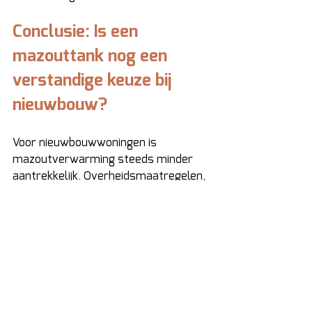
Conclusie: Is een 
mazouttank nog een 
verstandige keuze bij 
nieuwbouw? 
Voor nieuwbouwwoningen is 
mazoutverwarming steeds minder 
aantrekkelijk. Overheidsmaatregelen, 
schommelende prijzen en strengere 
milieunormen maken andere 
verwarmingsopties interessanter. 
Toch kan mazout in bepaalde situaties 
– zoals afgelegen locaties zonder 
aardgasaansluiting – nog een 
tijdelijke oplossing zijn. 